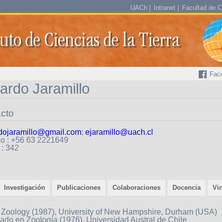
UACh
Intranet
Facultad de C
tuto de Ciencias de la Tierra
Fac
ardo Jaramillo
cto
dojaramillo@gmail.com
;
ejaramillo@uach.cl
no : +56 63 2221649
 : 342
Investigación
Publicaciones
Colaboraciones
Docencia
Vi
 Zoology (1987), University of New Hampshire, Durham (USA)
ado en Zoología (1976), Universidad Austral de Chile