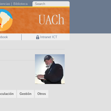
iencias
Biblioteca
UACh
ebook
Intranet ICT
nculación
Gestión
Otros