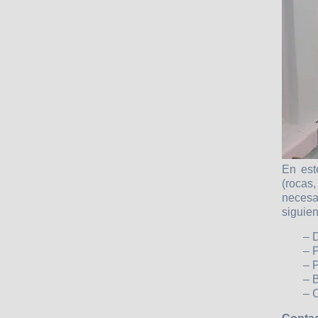
En est
(rocas
necesa
siguien
– 
– 
– 
– B
– 