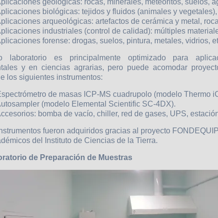
Aplicaciones geológicas: rocas, minerales, meteoritos, suelos, a
plicaciones biológicas: tejidos y fluidos (animales y vegetales),
Aplicaciones arqueológicas: artefactos de cerámica y metal, roca
plicaciones industriales (control de calidad): múltiples material
plicaciones forense: drogas, suelos, pintura, metales, vidrios, et
o laboratorio es principalmente optimizado para aplicac
tales y en ciencias agrarias, pero puede acomodar proyecto
e los siguientes instrumentos:
Espectrómetro de masas ICP-MS cuadrupolo (modelo Thermo 
Autosampler (modelo Elemental Scientific SC-4DX).
Accesorios: bomba de vacío, chiller, red de gases, UPS, estación
instrumentos fueron adquiridos gracias al proyecto FONDEQ
démicos del Instituto de Ciencias de la Tierra.
oratorio de Preparación de Muestras