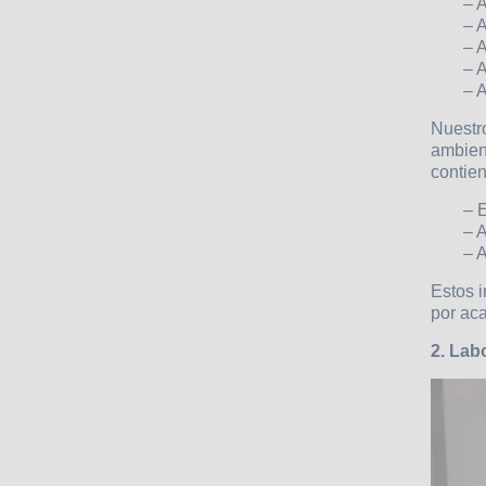
– 
– A
– 
– A
– A
Nuestr
ambien
contien
– 
– 
– 
Estos 
por aca
2. Lab