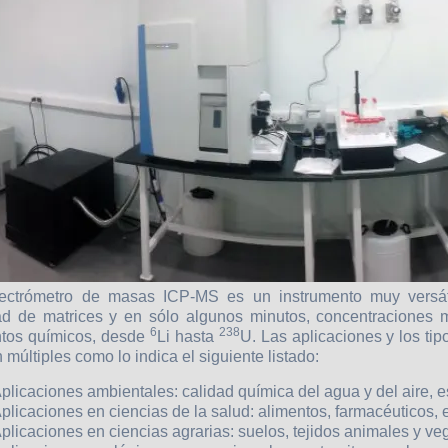
ectrómetro de masas ICP-MS es un instrumento muy versát
ad de matrices y en sólo algunos minutos, concentraciones
6
238
tos químicos, desde
Li hasta
U. Las aplicaciones y los ti
múltiples como lo indica el siguiente listado:
Aplicaciones ambientales: calidad química del agua y del aire, e
plicaciones en ciencias de la salud: alimentos, farmacéuticos, e
plicaciones en ciencias agrarias: suelos, tejidos animales y veg