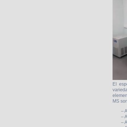
El esp
varied
elemen
MS son 
– 
– A
– A