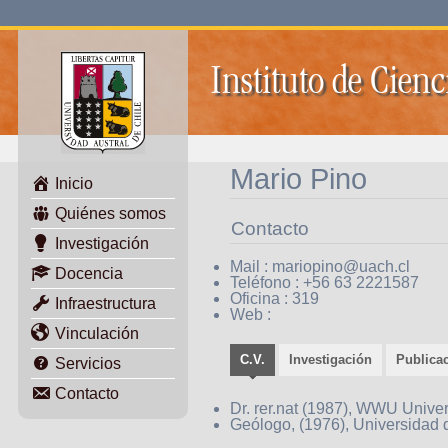
Instituto de Cienc
Mario Pino
Inicio
Quiénes somos
Contacto
Investigación
Mail : mariopino@uach.cl
Docencia
Teléfono : +56 63 2221587
Oficina : 319
Infraestructura
Web :
Vinculación
C.V.
Investigación
Publica
Servicios
Contacto
Dr. rer.nat (1987), WWU Univer
Geólogo, (1976), Universidad d